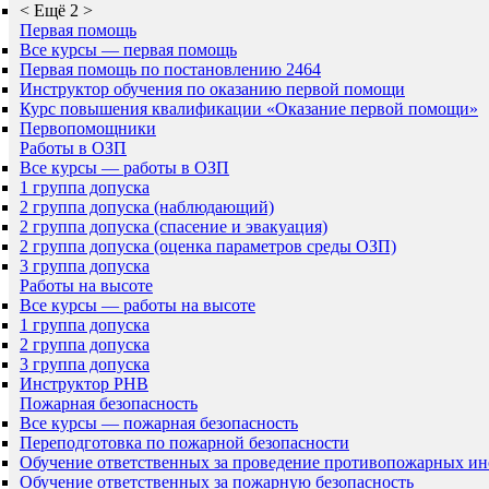
<
Ещё 2
>
Первая помощь
Все курсы — первая помощь
Первая помощь по постановлению 2464
Инструктор обучения по оказанию первой помощи
Курс повышения квалификации «Оказание первой помощи»
Первопомощники
Работы в ОЗП
Все курсы — работы в ОЗП
1 группа допуска
2 группа допуска (наблюдающий)
2 группа допуска (спасение и эвакуация)
2 группа допуска (оценка параметров среды ОЗП)
3 группа допуска
Работы на высоте
Все курсы — работы на высоте
1 группа допуска
2 группа допуска
3 группа допуска
Инструктор РНВ
Пожарная безопасность
Все курсы — пожарная безопасность
Переподготовка по пожарной безопасности
Обучение ответственных за проведение противопожарных ин
Обучение ответственных за пожарную безопасность