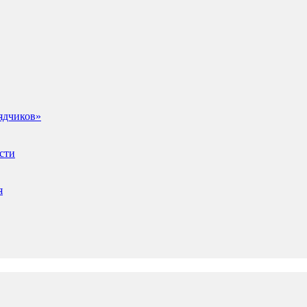
ядчиков»
сти
я