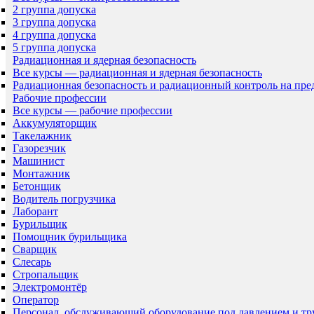
2 группа допуска
3 группа допуска
4 группа допуска
5 группа допуска
Радиационная и ядерная безопасность
Все курсы — радиационная и ядерная безопасность
Радиационная безопасность и радиационный контроль на пр
Рабочие профессии
Все курсы — рабочие профессии
Аккумуляторщик
Такелажник
Газорезчик
Машинист
Монтажник
Бетонщик
Водитель погрузчика
Лаборант
Бурильщик
Помощник бурильщика
Сварщик
Слесарь
Стропальщик
Электромонтёр
Оператор
Персонал, обслуживающий оборудование под давлением и т