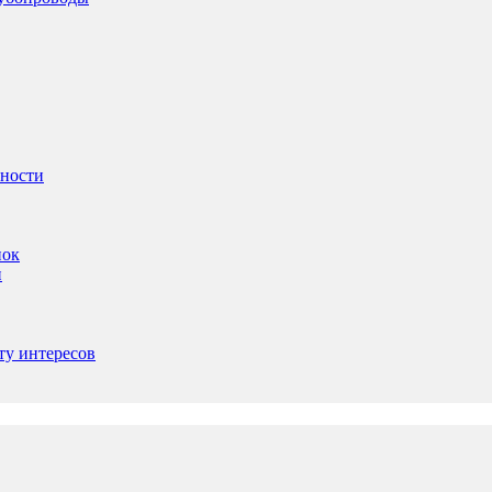
ьности
пок
и
ту интересов