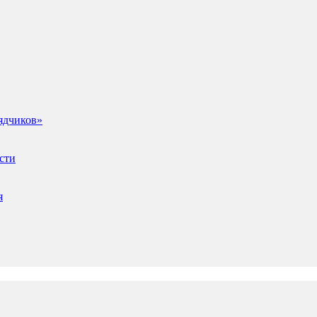
ядчиков»
сти
я