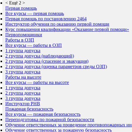
<
Ещё 2
>
Первая помощь
Все курсы — первая помощь
Первая помощь по постановлению 2464
Инструктор обучения по оказанию первой помощи
Курс повышения квалификации «Оказание первой помощи»
Первопомощники
Работы в ОЗП
Все курсы — работы в ОЗП
1 группа допуска
2 группа допуска (наблюдающий)
2 группа допуска (спасение и эвакуация)
2 группа допуска (оценка параметров среды ОЗП)
3 группа допуска
Работы на высоте
Все курсы — работы на высоте
1 группа допуска
2 группа допуска
3 группа допуска
Инструктор РНВ
Пожарная безопасность
Все курсы — пожарная безопасность
Переподготовка по пожарной безопасности
Обучение ответственных за проведение противопожарных ин
Обучение ответственных за пожарную безопасность