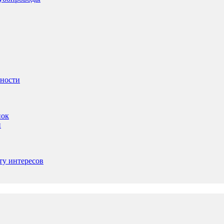
ьности
пок
и
ту интересов