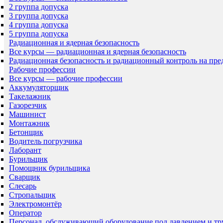
2 группа допуска
3 группа допуска
4 группа допуска
5 группа допуска
Радиационная и ядерная безопасность
Все курсы — радиационная и ядерная безопасность
Радиационная безопасность и радиационный контроль на пр
Рабочие профессии
Все курсы — рабочие профессии
Аккумуляторщик
Такелажник
Газорезчик
Машинист
Монтажник
Бетонщик
Водитель погрузчика
Лаборант
Бурильщик
Помощник бурильщика
Сварщик
Слесарь
Стропальщик
Электромонтёр
Оператор
Персонал, обслуживающий оборудование под давлением и т