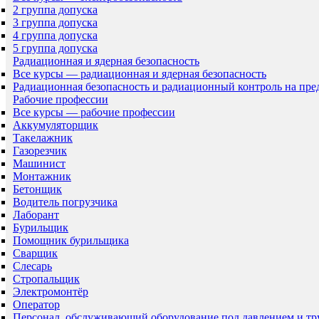
2 группа допуска
3 группа допуска
4 группа допуска
5 группа допуска
Радиационная и ядерная безопасность
Все курсы — радиационная и ядерная безопасность
Радиационная безопасность и радиационный контроль на пр
Рабочие профессии
Все курсы — рабочие профессии
Аккумуляторщик
Такелажник
Газорезчик
Машинист
Монтажник
Бетонщик
Водитель погрузчика
Лаборант
Бурильщик
Помощник бурильщика
Сварщик
Слесарь
Стропальщик
Электромонтёр
Оператор
Персонал, обслуживающий оборудование под давлением и т