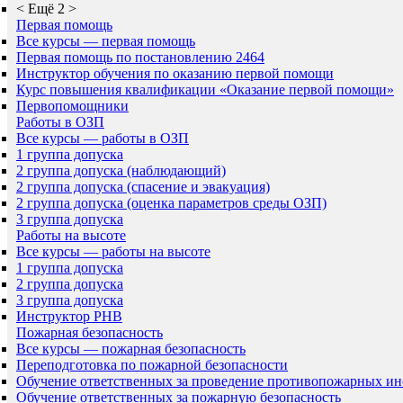
<
Ещё 2
>
Первая помощь
Все курсы — первая помощь
Первая помощь по постановлению 2464
Инструктор обучения по оказанию первой помощи
Курс повышения квалификации «Оказание первой помощи»
Первопомощники
Работы в ОЗП
Все курсы — работы в ОЗП
1 группа допуска
2 группа допуска (наблюдающий)
2 группа допуска (спасение и эвакуация)
2 группа допуска (оценка параметров среды ОЗП)
3 группа допуска
Работы на высоте
Все курсы — работы на высоте
1 группа допуска
2 группа допуска
3 группа допуска
Инструктор РНВ
Пожарная безопасность
Все курсы — пожарная безопасность
Переподготовка по пожарной безопасности
Обучение ответственных за проведение противопожарных ин
Обучение ответственных за пожарную безопасность