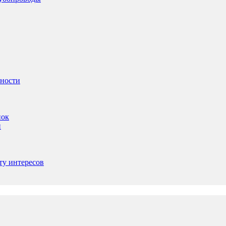
ьности
пок
и
ту интересов