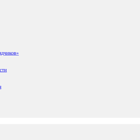
ядчиков»
сти
я