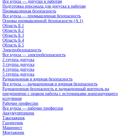
Все курсы — допуски к работам
Подготовка персонала для допуска к работам
Промышленная безопасность
Все курсы — промышленная безопасность
Основы промышленной безопасности (A.1)
Область Б.1
Область Б.2
Область Б.3
Область Б.4
Область Б.5
Электробезопасность
Все курсы — электробезопасность
2 группа допуска
3 группа допуска
4 группа допуска
5 группа допуска
Радиационная и ядерная безопасность
Все курсы — радиационная и ядерная безопасность
Радиационная безопасность и радиационный контроль на
предприятии с правом работы с источниками ионизирующего
излучения
Рабочие профессии
Все курсы — рабочие профессии
Аккумуляторщик
Такелажник
Газорезчик
Машинист
Монтажник