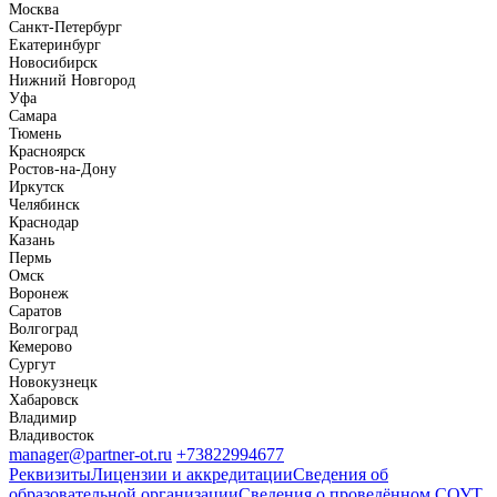
Москва
Санкт-Петербург
Екатеринбург
Новосибирск
Нижний Новгород
Уфа
Самара
Тюмень
Красноярск
Ростов-на-Дону
Иркутск
Челябинск
Краснодар
Казань
Пермь
Омск
Воронеж
Саратов
Волгоград
Кемерово
Сургут
Новокузнецк
Хабаровск
Владимир
Владивосток
manager@partner-ot.ru
+73822994677
Реквизиты
Лицензии и аккредитации
Сведения об
образовательной организации
Сведения о проведённом СОУТ