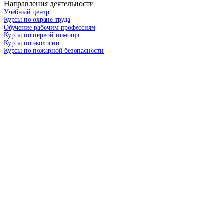
Направления деятельности
Учебный центр
Курсы по охране труда
Обучение рабочим профессиям
Курсы по первой помощи
Курсы по экологии
Курсы по пожарной безопасности
Курсы по промышленной безопасности
Индивидуальная разработка электронного обучения
Аренда готовых электронных курсов
Иллюстрированные плакаты по безопасности труда
Визуализированные инструктажи
Разработка видеороликов по безопасности труда
Платформа для обучения сотрудников Синица
Стратегическая сессия по культуре безопасности
Тренинг «Культура безопасности: базовый уровень»
Услуги по СУОТ
Оценка профессиональных рисков
Комплексная разработка документации
Разработка ППР
Разработка технологических карт
Комплексный аудит по охране труда
Консультации по всем вопросам охраны труда
Подготовка к проверке ГИТ
Мероприятия по расследованию несчастных случаев
«Деловой» включен в Реестр аккредитованных организаций,
оказывающих услуги в области охраны труда (
№