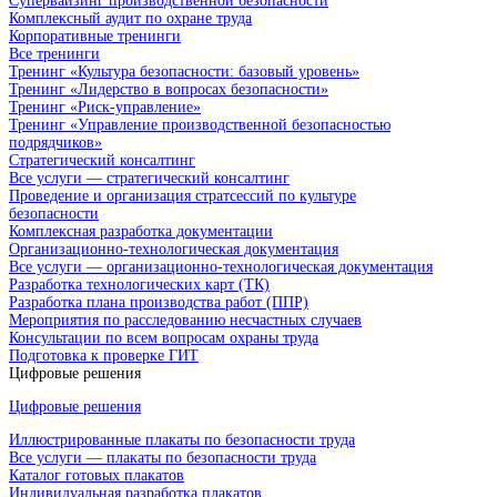
Супервайзинг производственной безопасности
Комплексный аудит по охране труда
Корпоративные тренинги
Все тренинги
Тренинг «Культура безопасности: базовый уровень»
Тренинг «Лидерство в вопросах безопасности»
Тренинг «Риск-управление»
Тренинг «Управление производственной безопасностью
подрядчиков»
Стратегический консалтинг
Все услуги — стратегический консалтинг
Проведение и организация стратсессий по культуре
безопасности
Комплексная разработка документации
Организационно-технологическая документация
Все услуги — организационно-технологическая документация
Разработка технологических карт (ТК)
Разработка плана производства работ (ППР)
Мероприятия по расследованию несчастных случаев
Консультации по всем вопросам охраны труда
Подготовка к проверке ГИТ
Цифровые решения
Цифровые решения
Иллюстрированные плакаты по безопасности труда
Все услуги — плакаты по безопасности труда
Каталог готовых плакатов
Индивидуальная разработка плакатов