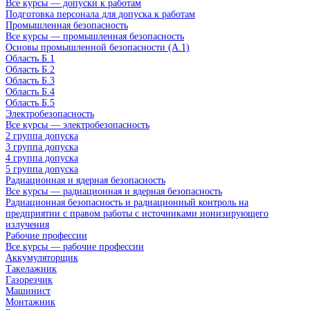
Все курсы — допуски к работам
Подготовка персонала для допуска к работам
Промышленная безопасность
Все курсы — промышленная безопасность
Основы промышленной безопасности (A.1)
Область Б.1
Область Б.2
Область Б.3
Область Б.4
Область Б.5
Электробезопасность
Все курсы — электробезопасность
2 группа допуска
3 группа допуска
4 группа допуска
5 группа допуска
Радиационная и ядерная безопасность
Все курсы — радиационная и ядерная безопасность
Радиационная безопасность и радиационный контроль на
предприятии с правом работы с источниками ионизирующего
излучения
Рабочие профессии
Все курсы — рабочие профессии
Аккумуляторщик
Такелажник
Газорезчик
Машинист
Монтажник