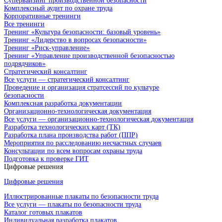
Супервайзинг производственной безопасности
Комплексный аудит по охране труда
Корпоративные тренинги
Все тренинги
Тренинг «Культура безопасности: базовый уровень»
Тренинг «Лидерство в вопросах безопасности»
Тренинг «Риск-управление»
Тренинг «Управление производственной безопасностью
подрядчиков»
Стратегический консалтинг
Все услуги — стратегический консалтинг
Проведение и организация стратсессий по культуре
безопасности
Комплексная разработка документации
Организационно-технологическая документация
Все услуги — организационно-технологическая документация
Разработка технологических карт (ТК)
Разработка плана производства работ (ППР)
Мероприятия по расследованию несчастных случаев
Консультации по всем вопросам охраны труда
Подготовка к проверке ГИТ
Цифровые решения
Цифровые решения
Иллюстрированные плакаты по безопасности труда
Все услуги — плакаты по безопасности труда
Каталог готовых плакатов
Индивидуальная разработка плакатов