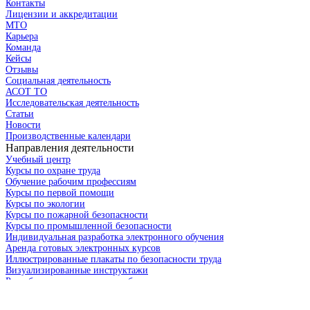
Контакты
Лицензии и аккредитации
МТО
Карьера
Команда
Кейсы
Отзывы
Социальная деятельность
АСОТ ТО
Исследовательская деятельность
Статьи
Новости
Производственные календари
Направления деятельности
Учебный центр
Курсы по охране труда
Обучение рабочим профессиям
Курсы по первой помощи
Курсы по экологии
Курсы по пожарной безопасности
Курсы по промышленной безопасности
Индивидуальная разработка электронного обучения
Аренда готовых электронных курсов
Иллюстрированные плакаты по безопасности труда
Визуализированные инструктажи
Разработка видеороликов по безопасности труда
Платформа для обучения сотрудников Синица
Стратегическая сессия по культуре безопасности