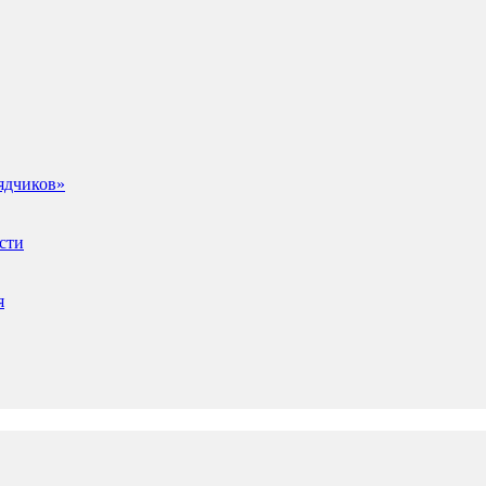
ядчиков»
сти
я