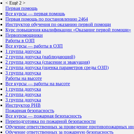
<
Ещё 2
>
Первая помощь
Все курсы — первая помощь
Первая помощь по постановлению 2464
Инструктор обучения по оказанию первой помощи
Курс повышения квалификации «Оказание первой помощи»
Первопомощники
Работы в ОЗП
Все курсы — работы в ОЗП
1 группа допуска
2 группа допуска (наблюдающий)
2 группа допуска (спасение и эвакуация)
2 группа допуска (оценка параметров среды ОЗП)
3 группа допуска
Работы на высоте
Все курсы — работы на высоте
1 группа допуска
2 группа допуска
3 группа допуска
Инструктор РНВ
Пожарная безопасность
Все курсы — пожарная безопасность
Переподготовка по пожарной безопасности
Обучение ответственных за проведение противопожарных ин
Обучение ответственных за пожарную безопасность