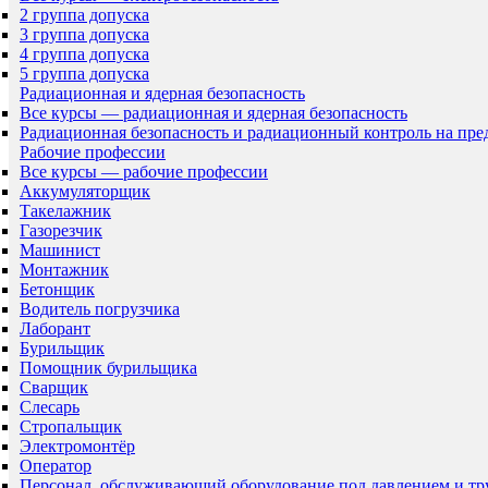
2 группа допуска
3 группа допуска
4 группа допуска
5 группа допуска
Радиационная и ядерная безопасность
Все курсы — радиационная и ядерная безопасность
Радиационная безопасность и радиационный контроль на пр
Рабочие профессии
Все курсы — рабочие профессии
Аккумуляторщик
Такелажник
Газорезчик
Машинист
Монтажник
Бетонщик
Водитель погрузчика
Лаборант
Бурильщик
Помощник бурильщика
Сварщик
Слесарь
Стропальщик
Электромонтёр
Оператор
Персонал, обслуживающий оборудование под давлением и т