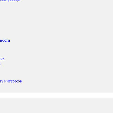
ьности
пок
и
ту интересов