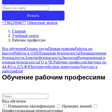
+73822994677
Обратный звонок
Главная
Учебный центр
Рабочие профессии
Все обучения
Охрана труда
Первая помощь
Работы на
высоте
Работы в ОЗП
Пожарная безопасность
Промышленная
безопасность
Электробезопасность
Экология
Радиационная и
ядерная безопасность
ГО и ЧС
Рабочие профессии
Закупки по
44-ФЗ и 223-ФЗ
Противодействие коррупции
Допуски к
работам
Ещё
Обучение рабочим профессиям
Вид обучения
Повышение квалификации
Проверка знаний
Профессиональная переподготовка