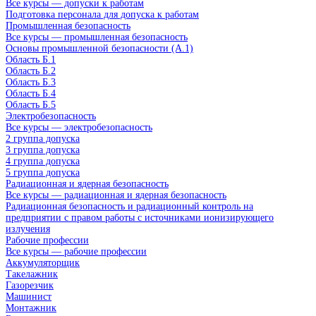
Все курсы — допуски к работам
Подготовка персонала для допуска к работам
Промышленная безопасность
Все курсы — промышленная безопасность
Основы промышленной безопасности (A.1)
Область Б.1
Область Б.2
Область Б.3
Область Б.4
Область Б.5
Электробезопасность
Все курсы — электробезопасность
2 группа допуска
3 группа допуска
4 группа допуска
5 группа допуска
Радиационная и ядерная безопасность
Все курсы — радиационная и ядерная безопасность
Радиационная безопасность и радиационный контроль на
предприятии с правом работы с источниками ионизирующего
излучения
Рабочие профессии
Все курсы — рабочие профессии
Аккумуляторщик
Такелажник
Газорезчик
Машинист
Монтажник