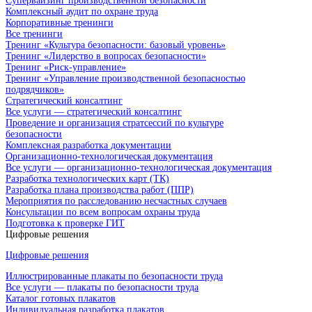
Супервайзинг производственной безопасности
Комплексный аудит по охране труда
Корпоративные тренинги
Все тренинги
Тренинг «Культура безопасности: базовый уровень»
Тренинг «Лидерство в вопросах безопасности»
Тренинг «Риск-управление»
Тренинг «Управление производственной безопасностью
подрядчиков»
Стратегический консалтинг
Все услуги — стратегический консалтинг
Проведение и организация стратсессий по культуре
безопасности
Комплексная разработка документации
Организационно-технологическая документация
Все услуги — организационно-технологическая документация
Разработка технологических карт (ТК)
Разработка плана производства работ (ППР)
Мероприятия по расследованию несчастных случаев
Консультации по всем вопросам охраны труда
Подготовка к проверке ГИТ
Цифровые решения
Цифровые решения
Иллюстрированные плакаты по безопасности труда
Все услуги — плакаты по безопасности труда
Каталог готовых плакатов
Индивидуальная разработка плакатов