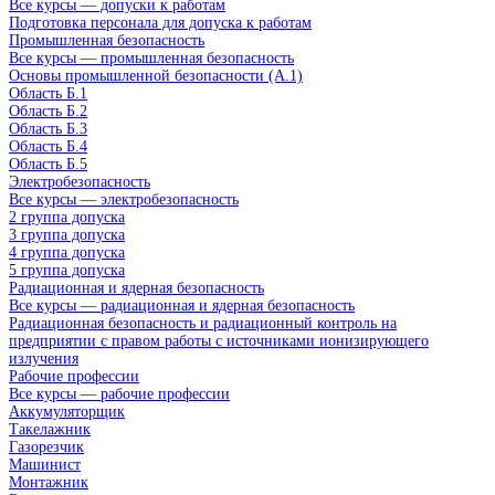
Все курсы — допуски к работам
Подготовка персонала для допуска к работам
Промышленная безопасность
Все курсы — промышленная безопасность
Основы промышленной безопасности (A.1)
Область Б.1
Область Б.2
Область Б.3
Область Б.4
Область Б.5
Электробезопасность
Все курсы — электробезопасность
2 группа допуска
3 группа допуска
4 группа допуска
5 группа допуска
Радиационная и ядерная безопасность
Все курсы — радиационная и ядерная безопасность
Радиационная безопасность и радиационный контроль на
предприятии с правом работы с источниками ионизирующего
излучения
Рабочие профессии
Все курсы — рабочие профессии
Аккумуляторщик
Такелажник
Газорезчик
Машинист
Монтажник