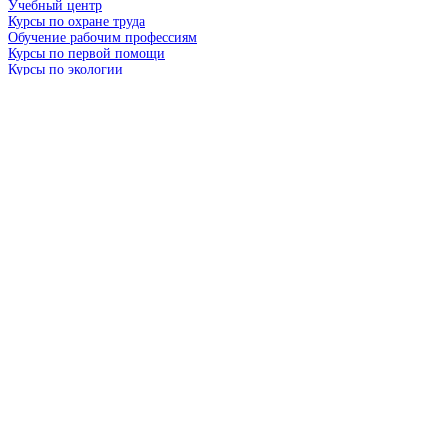
Учебный центр
Курсы по охране труда
Обучение рабочим профессиям
Курсы по первой помощи
Курсы по экологии
Курсы по пожарной безопасности
Курсы по промышленной безопасности
Индивидуальная разработка электронного обучения
Аренда готовых электронных курсов
Иллюстрированные плакаты по безопасности труда
Визуализированные инструктажи
Разработка видеороликов по безопасности труда
Платформа для обучения сотрудников Синица
Стратегическая сессия по культуре безопасности
Тренинг «Культура безопасности: базовый уровень»
Услуги по СУОТ
Оценка профессиональных рисков
Комплексная разработка документации
Разработка ППР
Разработка технологических карт
Комплексный аудит по охране труда
Консультации по всем вопросам охраны труда
Подготовка к проверке ГИТ
Мероприятия по расследованию несчастных случаев
«Деловой» включен в Реестр аккредитованных организаций,
оказывающих услуги в области охраны труда (
№
4110 от 30.10.2015)
и соответствует требованиям