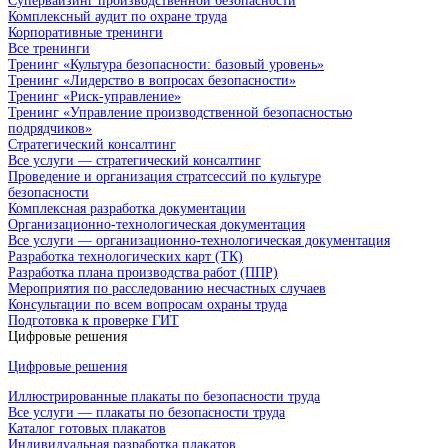
Супервайзинг производственной безопасности
Комплексный аудит по охране труда
Корпоративные тренинги
Все тренинги
Тренинг «Культура безопасности: базовый уровень»
Тренинг «Лидерство в вопросах безопасности»
Тренинг «Риск-управление»
Тренинг «Управление производственной безопасностью
подрядчиков»
Стратегический консалтинг
Все услуги — стратегический консалтинг
Проведение и организация стратсессий по культуре
безопасности
Комплексная разработка документации
Организационно-технологическая документация
Все услуги — организационно-технологическая документация
Разработка технологических карт (ТК)
Разработка плана производства работ (ППР)
Мероприятия по расследованию несчастных случаев
Консультации по всем вопросам охраны труда
Подготовка к проверке ГИТ
Цифровые решения
Цифровые решения
Иллюстрированные плакаты по безопасности труда
Все услуги — плакаты по безопасности труда
Каталог готовых плакатов
Индивидуальная разработка плакатов