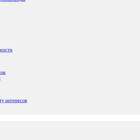
ьности
пок
и
ту интересов