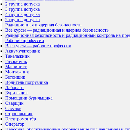
2 группа допуска
3 группа допуска
4 группа допуска
5 группа допуска
Радиационная и ядерная безопасность
Все курсы — радиационная и ядерная безопасность
Радиационная безопасность и радиационный контроль на пр
Рабочие профессии
Все курсы — рабочие профессии
Аккумуляторщик
Такелажник
Газорезчик
Машинист
Монтажник
Бетонщик
Водитель погрузчика
Лаборант
Бурильщик
Помощник бурильщика
Сварщик
Слесарь
Стропальщик
Электромонтёр
Оператор
Персонал, обслуживающий оборудование под давлением и т