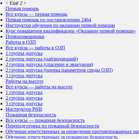
<
Ещё 2
>
Первая помощь
Все курсы — первая помощь
Первая помощь по постановлению 2464
Инструктор обучения по оказанию первой помощи
Курс повышения квалификации «Оказание первой помощи»
Первопомощники
Работы в ОЗП
Все курсы — работы в ОЗП
1 группа допуска
2 группа допуска (наблюдающий)
2 группа допуска (спасение и эвакуация)
2 группа допуска (оценка параметров среды ОЗП)
3 группа допуска
Работы на высоте
Все курсы — работы на высоте
1 группа допуска
2 группа допуска
3 группа допуска
Инструктор РНВ
Пожарная безопасность
Все курсы — пожарная безопасность
Переподготовка по пожарной безопасности
Обучение ответственных за проведение противопожарных ин
Обучение ответственных за пожарную безопасность