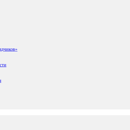
ядчиков»
сти
я