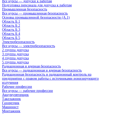
Все курсы — допуски к работам
Подготовка персонала для допуска к работам
Промышленная безопасность
Все курсы — промышленная безопасность
Основы промышленной безопасности (A.1)
Область Б.1
Область Б.2
Область Б.3
Область Б.4
Область Б.5
Электробезопасность
Все курсы — электробезопасность
2 группа допуска
3 группа допуска
4 группа допуска
5 группа допуска
Радиационная и ядерная безопасность
Все курсы — радиационная и ядерная безопасность
Радиационная безопасность и радиационный контроль на
предприятии с правом работы с источниками ионизирующего
излучения
Рабочие профессии
Все курсы — рабочие профессии
Аккумуляторщик
Такелажник
Газорезчик
Машинист
Монтажник