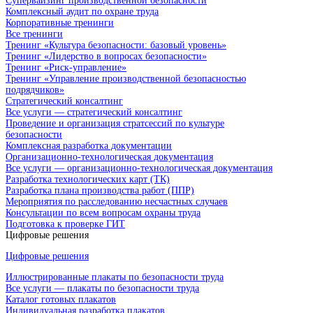
Супервайзинг производственной безопасности
Комплексный аудит по охране труда
Корпоративные тренинги
Все тренинги
Тренинг «Культура безопасности: базовый уровень»
Тренинг «Лидерство в вопросах безопасности»
Тренинг «Риск-управление»
Тренинг «Управление производственной безопасностью
подрядчиков»
Стратегический консалтинг
Все услуги — стратегический консалтинг
Проведение и организация стратсессий по культуре
безопасности
Комплексная разработка документации
Организационно-технологическая документация
Все услуги — организационно-технологическая документация
Разработка технологических карт (ТК)
Разработка плана производства работ (ППР)
Мероприятия по расследованию несчастных случаев
Консультации по всем вопросам охраны труда
Подготовка к проверке ГИТ
Цифровые решения
Цифровые решения
Иллюстрированные плакаты по безопасности труда
Все услуги — плакаты по безопасности труда
Каталог готовых плакатов
Индивидуальная разработка плакатов