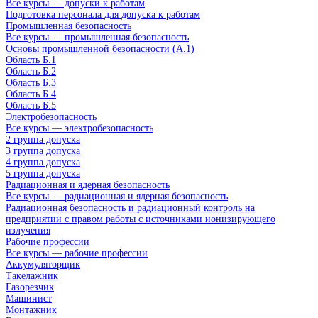
Все курсы — допуски к работам
Подготовка персонала для допуска к работам
Промышленная безопасность
Все курсы — промышленная безопасность
Основы промышленной безопасности (A.1)
Область Б.1
Область Б.2
Область Б.3
Область Б.4
Область Б.5
Электробезопасность
Все курсы — электробезопасность
2 группа допуска
3 группа допуска
4 группа допуска
5 группа допуска
Радиационная и ядерная безопасность
Все курсы — радиационная и ядерная безопасность
Радиационная безопасность и радиационный контроль на
предприятии с правом работы с источниками ионизирующего
излучения
Рабочие профессии
Все курсы — рабочие профессии
Аккумуляторщик
Такелажник
Газорезчик
Машинист
Монтажник