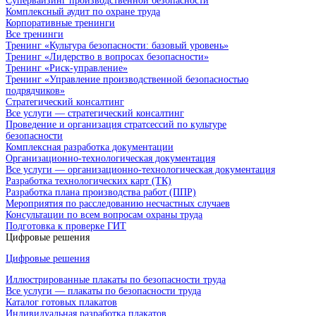
Супервайзинг производственной безопасности
Комплексный аудит по охране труда
Корпоративные тренинги
Все тренинги
Тренинг «Культура безопасности: базовый уровень»
Тренинг «Лидерство в вопросах безопасности»
Тренинг «Риск-управление»
Тренинг «Управление производственной безопасностью
подрядчиков»
Стратегический консалтинг
Все услуги — стратегический консалтинг
Проведение и организация стратсессий по культуре
безопасности
Комплексная разработка документации
Организационно-технологическая документация
Все услуги — организационно-технологическая документация
Разработка технологических карт (ТК)
Разработка плана производства работ (ППР)
Мероприятия по расследованию несчастных случаев
Консультации по всем вопросам охраны труда
Подготовка к проверке ГИТ
Цифровые решения
Цифровые решения
Иллюстрированные плакаты по безопасности труда
Все услуги — плакаты по безопасности труда
Каталог готовых плакатов
Индивидуальная разработка плакатов