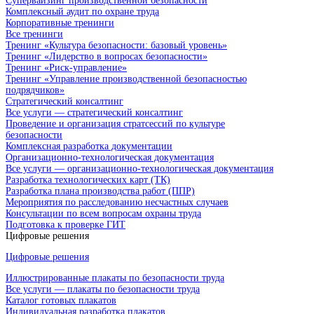
Супервайзинг производственной безопасности
Комплексный аудит по охране труда
Корпоративные тренинги
Все тренинги
Тренинг «Культура безопасности: базовый уровень»
Тренинг «Лидерство в вопросах безопасности»
Тренинг «Риск-управление»
Тренинг «Управление производственной безопасностью
подрядчиков»
Стратегический консалтинг
Все услуги — стратегический консалтинг
Проведение и организация стратсессий по культуре
безопасности
Комплексная разработка документации
Организационно-технологическая документация
Все услуги — организационно-технологическая документация
Разработка технологических карт (ТК)
Разработка плана производства работ (ППР)
Мероприятия по расследованию несчастных случаев
Консультации по всем вопросам охраны труда
Подготовка к проверке ГИТ
Цифровые решения
Цифровые решения
Иллюстрированные плакаты по безопасности труда
Все услуги — плакаты по безопасности труда
Каталог готовых плакатов
Индивидуальная разработка плакатов