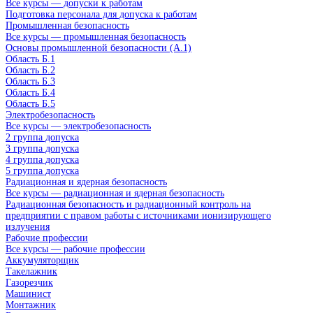
Все курсы — допуски к работам
Подготовка персонала для допуска к работам
Промышленная безопасность
Все курсы — промышленная безопасность
Основы промышленной безопасности (A.1)
Область Б.1
Область Б.2
Область Б.3
Область Б.4
Область Б.5
Электробезопасность
Все курсы — электробезопасность
2 группа допуска
3 группа допуска
4 группа допуска
5 группа допуска
Радиационная и ядерная безопасность
Все курсы — радиационная и ядерная безопасность
Радиационная безопасность и радиационный контроль на
предприятии с правом работы с источниками ионизирующего
излучения
Рабочие профессии
Все курсы — рабочие профессии
Аккумуляторщик
Такелажник
Газорезчик
Машинист
Монтажник