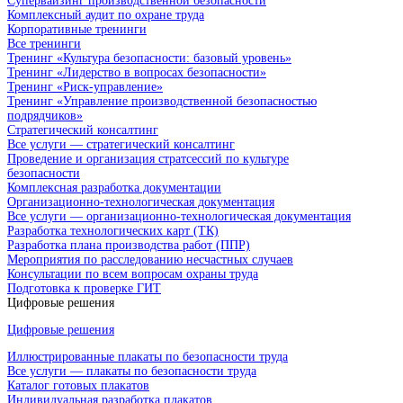
Супервайзинг производственной безопасности
Комплексный аудит по охране труда
Корпоративные тренинги
Все тренинги
Тренинг «Культура безопасности: базовый уровень»
Тренинг «Лидерство в вопросах безопасности»
Тренинг «Риск-управление»
Тренинг «Управление производственной безопасностью
подрядчиков»
Стратегический консалтинг
Все услуги — стратегический консалтинг
Проведение и организация стратсессий по культуре
безопасности
Комплексная разработка документации
Организационно-технологическая документация
Все услуги — организационно-технологическая документация
Разработка технологических карт (ТК)
Разработка плана производства работ (ППР)
Мероприятия по расследованию несчастных случаев
Консультации по всем вопросам охраны труда
Подготовка к проверке ГИТ
Цифровые решения
Цифровые решения
Иллюстрированные плакаты по безопасности труда
Все услуги — плакаты по безопасности труда
Каталог готовых плакатов
Индивидуальная разработка плакатов