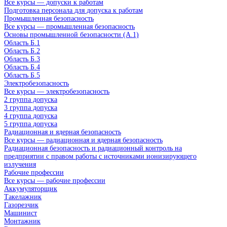
Все курсы — допуски к работам
Подготовка персонала для допуска к работам
Промышленная безопасность
Все курсы — промышленная безопасность
Основы промышленной безопасности (A.1)
Область Б.1
Область Б.2
Область Б.3
Область Б.4
Область Б.5
Электробезопасность
Все курсы — электробезопасность
2 группа допуска
3 группа допуска
4 группа допуска
5 группа допуска
Радиационная и ядерная безопасность
Все курсы — радиационная и ядерная безопасность
Радиационная безопасность и радиационный контроль на
предприятии с правом работы с источниками ионизирующего
излучения
Рабочие профессии
Все курсы — рабочие профессии
Аккумуляторщик
Такелажник
Газорезчик
Машинист
Монтажник