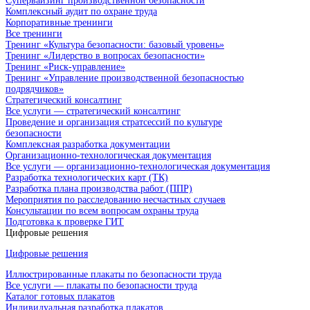
Супервайзинг производственной безопасности
Комплексный аудит по охране труда
Корпоративные тренинги
Все тренинги
Тренинг «Культура безопасности: базовый уровень»
Тренинг «Лидерство в вопросах безопасности»
Тренинг «Риск-управление»
Тренинг «Управление производственной безопасностью
подрядчиков»
Стратегический консалтинг
Все услуги — стратегический консалтинг
Проведение и организация стратсессий по культуре
безопасности
Комплексная разработка документации
Организационно-технологическая документация
Все услуги — организационно-технологическая документация
Разработка технологических карт (ТК)
Разработка плана производства работ (ППР)
Мероприятия по расследованию несчастных случаев
Консультации по всем вопросам охраны труда
Подготовка к проверке ГИТ
Цифровые решения
Цифровые решения
Иллюстрированные плакаты по безопасности труда
Все услуги — плакаты по безопасности труда
Каталог готовых плакатов
Индивидуальная разработка плакатов