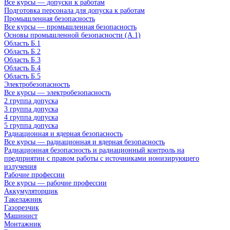
Все курсы — допуски к работам
Подготовка персонала для допуска к работам
Промышленная безопасность
Все курсы — промышленная безопасность
Основы промышленной безопасности (A.1)
Область Б.1
Область Б.2
Область Б.3
Область Б.4
Область Б.5
Электробезопасность
Все курсы — электробезопасность
2 группа допуска
3 группа допуска
4 группа допуска
5 группа допуска
Радиационная и ядерная безопасность
Все курсы — радиационная и ядерная безопасность
Радиационная безопасность и радиационный контроль на
предприятии с правом работы с источниками ионизирующего
излучения
Рабочие профессии
Все курсы — рабочие профессии
Аккумуляторщик
Такелажник
Газорезчик
Машинист
Монтажник