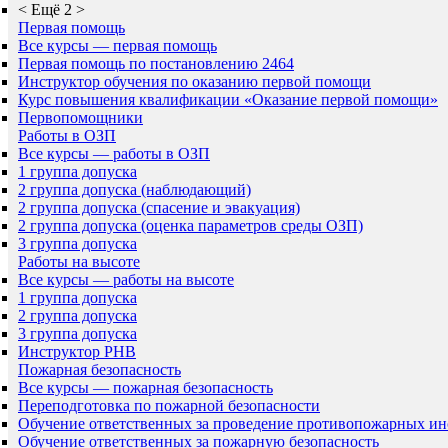
<
Ещё 2
>
Первая помощь
Все курсы — первая помощь
Первая помощь по постановлению 2464
Инструктор обучения по оказанию первой помощи
Курс повышения квалификации «Оказание первой помощи»
Первопомощники
Работы в ОЗП
Все курсы — работы в ОЗП
1 группа допуска
2 группа допуска (наблюдающий)
2 группа допуска (спасение и эвакуация)
2 группа допуска (оценка параметров среды ОЗП)
3 группа допуска
Работы на высоте
Все курсы — работы на высоте
1 группа допуска
2 группа допуска
3 группа допуска
Инструктор РНВ
Пожарная безопасность
Все курсы — пожарная безопасность
Переподготовка по пожарной безопасности
Обучение ответственных за проведение противопожарных ин
Обучение ответственных за пожарную безопасность