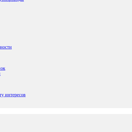
ьности
пок
и
ту интересов