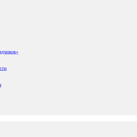
ядчиков»
сти
я