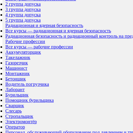
2 группа допуска
3 группа допуска
4 группа допуска
5 группа допуска
Радиационная и ядерная безопасность
Все курсы — радиационная и ядерная безопасность
Радиационная безопасность и радиационный контроль на пр
Рабочие профессии
Все курсы — рабочие профессии
Аккумуляторщик
Такелажник
Газорезчик
Машинист
Монтажник
Бетонщик
Водитель погрузчика
Лаборант
Бурильщик
Помощник бурильщика
Сварщик
Слесарь
Стропальщик
Электромонтёр
Оператор
Персонал, обслуживающий оборудование под давлением и т