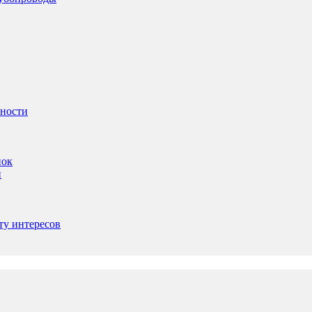
ьности
пок
и
ту интересов