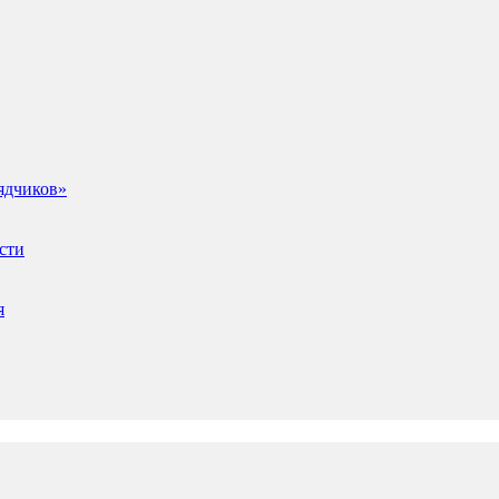
ядчиков»
сти
я