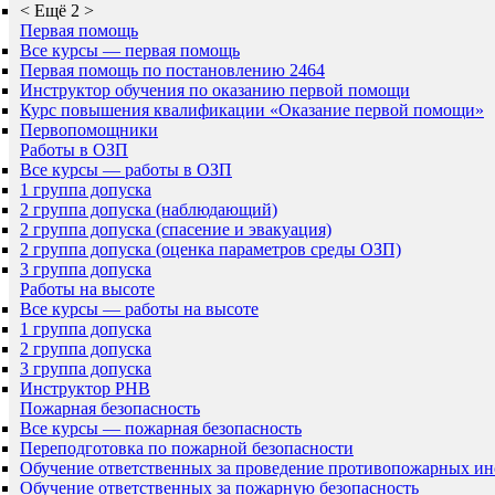
<
Ещё 2
>
Первая помощь
Все курсы — первая помощь
Первая помощь по постановлению 2464
Инструктор обучения по оказанию первой помощи
Курс повышения квалификации «Оказание первой помощи»
Первопомощники
Работы в ОЗП
Все курсы — работы в ОЗП
1 группа допуска
2 группа допуска (наблюдающий)
2 группа допуска (спасение и эвакуация)
2 группа допуска (оценка параметров среды ОЗП)
3 группа допуска
Работы на высоте
Все курсы — работы на высоте
1 группа допуска
2 группа допуска
3 группа допуска
Инструктор РНВ
Пожарная безопасность
Все курсы — пожарная безопасность
Переподготовка по пожарной безопасности
Обучение ответственных за проведение противопожарных ин
Обучение ответственных за пожарную безопасность