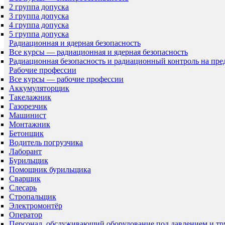
2 группа допуска
3 группа допуска
4 группа допуска
5 группа допуска
Радиационная и ядерная безопасность
Все курсы — радиационная и ядерная безопасность
Радиационная безопасность и радиационный контроль на пр
Рабочие профессии
Все курсы — рабочие профессии
Аккумуляторщик
Такелажник
Газорезчик
Машинист
Монтажник
Бетонщик
Водитель погрузчика
Лаборант
Бурильщик
Помощник бурильщика
Сварщик
Слесарь
Стропальщик
Электромонтёр
Оператор
Персонал, обслуживающий оборудование под давлением и т