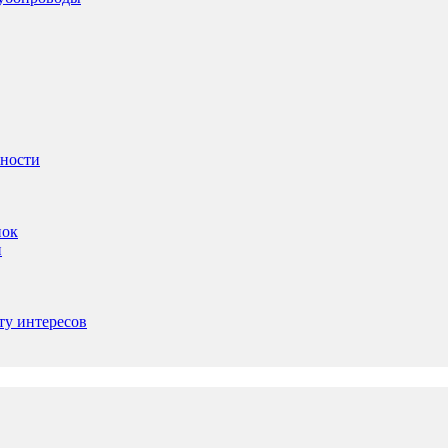
ьности
пок
и
ту интересов