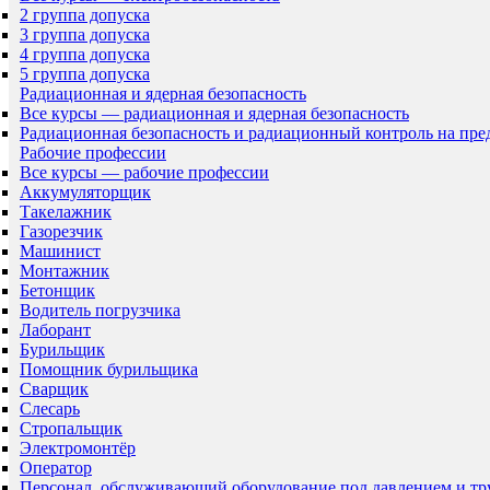
2 группа допуска
3 группа допуска
4 группа допуска
5 группа допуска
Радиационная и ядерная безопасность
Все курсы — радиационная и ядерная безопасность
Радиационная безопасность и радиационный контроль на пр
Рабочие профессии
Все курсы — рабочие профессии
Аккумуляторщик
Такелажник
Газорезчик
Машинист
Монтажник
Бетонщик
Водитель погрузчика
Лаборант
Бурильщик
Помощник бурильщика
Сварщик
Слесарь
Стропальщик
Электромонтёр
Оператор
Персонал, обслуживающий оборудование под давлением и т