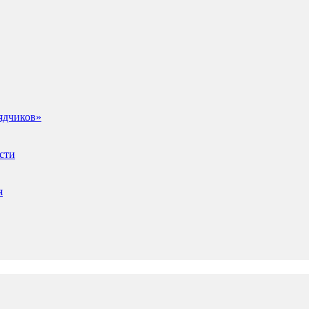
ядчиков»
сти
я