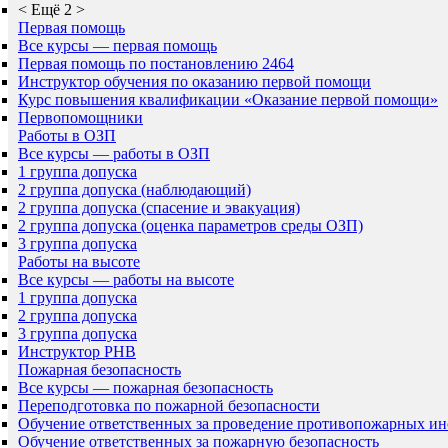
<
Ещё 2
>
Первая помощь
Все курсы — первая помощь
Первая помощь по постановлению 2464
Инструктор обучения по оказанию первой помощи
Курс повышения квалификации «Оказание первой помощи»
Первопомощники
Работы в ОЗП
Все курсы — работы в ОЗП
1 группа допуска
2 группа допуска (наблюдающий)
2 группа допуска (спасение и эвакуация)
2 группа допуска (оценка параметров среды ОЗП)
3 группа допуска
Работы на высоте
Все курсы — работы на высоте
1 группа допуска
2 группа допуска
3 группа допуска
Инструктор РНВ
Пожарная безопасность
Все курсы — пожарная безопасность
Переподготовка по пожарной безопасности
Обучение ответственных за проведение противопожарных ин
Обучение ответственных за пожарную безопасность