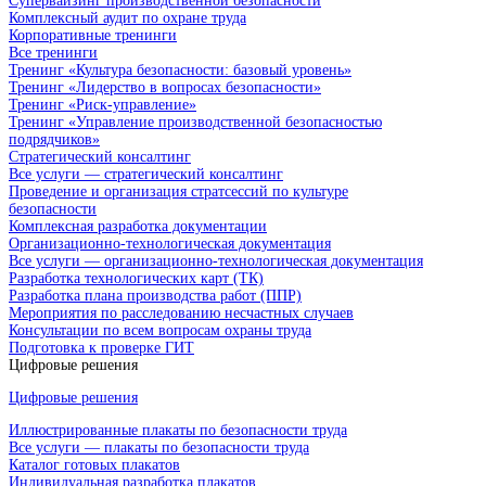
Супервайзинг производственной безопасности
Комплексный аудит по охране труда
Корпоративные тренинги
Все тренинги
Тренинг «Культура безопасности: базовый уровень»
Тренинг «Лидерство в вопросах безопасности»
Тренинг «Риск-управление»
Тренинг «Управление производственной безопасностью
подрядчиков»
Стратегический консалтинг
Все услуги — стратегический консалтинг
Проведение и организация стратсессий по культуре
безопасности
Комплексная разработка документации
Организационно-технологическая документация
Все услуги — организационно-технологическая документация
Разработка технологических карт (ТК)
Разработка плана производства работ (ППР)
Мероприятия по расследованию несчастных случаев
Консультации по всем вопросам охраны труда
Подготовка к проверке ГИТ
Цифровые решения
Цифровые решения
Иллюстрированные плакаты по безопасности труда
Все услуги — плакаты по безопасности труда
Каталог готовых плакатов
Индивидуальная разработка плакатов