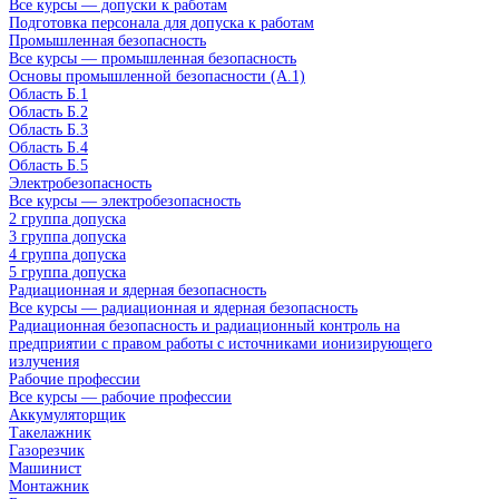
Все курсы — допуски к работам
Подготовка персонала для допуска к работам
Промышленная безопасность
Все курсы — промышленная безопасность
Основы промышленной безопасности (A.1)
Область Б.1
Область Б.2
Область Б.3
Область Б.4
Область Б.5
Электробезопасность
Все курсы — электробезопасность
2 группа допуска
3 группа допуска
4 группа допуска
5 группа допуска
Радиационная и ядерная безопасность
Все курсы — радиационная и ядерная безопасность
Радиационная безопасность и радиационный контроль на
предприятии с правом работы с источниками ионизирующего
излучения
Рабочие профессии
Все курсы — рабочие профессии
Аккумуляторщик
Такелажник
Газорезчик
Машинист
Монтажник