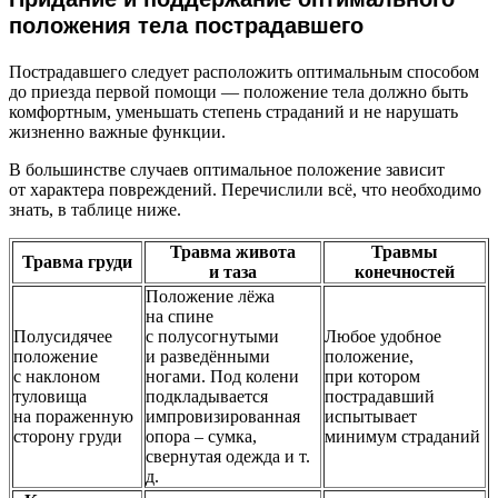
положения тела пострадавшего
Пострадавшего следует расположить оптимальным способом
до приезда первой помощи — положение тела должно быть
комфортным, уменьшать степень страданий и не нарушать
жизненно важные функции.
В большинстве случаев оптимальное положение зависит
от характера повреждений. Перечислили всё, что необходимо
знать, в таблице ниже.
Травма живота
Травмы
Травма груди
и таза
конечностей
Положение лёжа
на спине
Полусидячее
с полусогнутыми
Любое удобное
положение
и разведёнными
положение,
с наклоном
ногами. Под колени
при котором
туловища
подкладывается
пострадавший
на пораженную
импровизированная
испытывает
сторону груди
опора – сумка,
минимум страданий
свернутая одежда и т.
д.