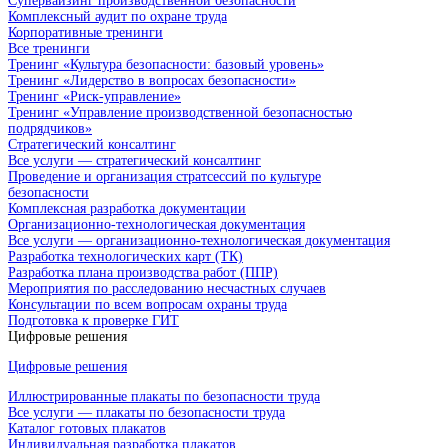
Супервайзинг производственной безопасности
Комплексный аудит по охране труда
Корпоративные тренинги
Все тренинги
Тренинг «Культура безопасности: базовый уровень»
Тренинг «Лидерство в вопросах безопасности»
Тренинг «Риск-управление»
Тренинг «Управление производственной безопасностью
подрядчиков»
Стратегический консалтинг
Все услуги — стратегический консалтинг
Проведение и организация стратсессий по культуре
безопасности
Комплексная разработка документации
Организационно-технологическая документация
Все услуги — организационно-технологическая документация
Разработка технологических карт (ТК)
Разработка плана производства работ (ППР)
Мероприятия по расследованию несчастных случаев
Консультации по всем вопросам охраны труда
Подготовка к проверке ГИТ
Цифровые решения
Цифровые решения
Иллюстрированные плакаты по безопасности труда
Все услуги — плакаты по безопасности труда
Каталог готовых плакатов
Индивидуальная разработка плакатов