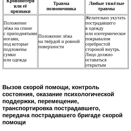
Кровопотеря
Травма
Любые тяжёлые
или её
позвоночника
травмы
признаки
Желательно укутать
Положение
пострадавшего
лёжа на спине
в одежду
с приподнятыми
или изотермическое
Положение лёжа
ногами,
покрывалом
на твёрдой и ровной
под которые
серебристой
поверхности
подложены
стороной внутрь.
сумки
Лицо должно
или одежда
оставаться
открытым
Вызов скорой помощи, контроль
состояния, оказание психологической
поддержки, перемещение,
транспортировка пострадавшего,
передача пострадавшего бригаде скорой
помощи