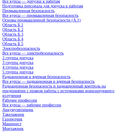
Все курсы — допуски к работам
Подготовка персонала для допуска к работам
Промышленная безопасность
Все курсы — промышленная безопасность
Основы промышленной безопасности (A.1)
Область Б.1
Область Б.2
Область Б.3
Область Б.4
Область Б.5
Электробезопасность
Все курсы — электробезопасность
2 группа допуска
3 группа допуска
4 группа допуска
5 группа допуска
Радиационная и ядерная безопасность
Все курсы — радиационная и ядерная безопасность
Радиационная безопасность и радиационный контроль на
предприятии с правом работы с источниками ионизирующего
излучения
Рабочие профессии
Все курсы — рабочие профессии
Аккумуляторщик
Такелажник
Газорезчик
Машинист
Монтажник