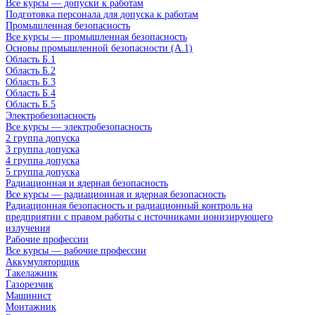
Все курсы — допуски к работам
Подготовка персонала для допуска к работам
Промышленная безопасность
Все курсы — промышленная безопасность
Основы промышленной безопасности (A.1)
Область Б.1
Область Б.2
Область Б.3
Область Б.4
Область Б.5
Электробезопасность
Все курсы — электробезопасность
2 группа допуска
3 группа допуска
4 группа допуска
5 группа допуска
Радиационная и ядерная безопасность
Все курсы — радиационная и ядерная безопасность
Радиационная безопасность и радиационный контроль на
предприятии с правом работы с источниками ионизирующего
излучения
Рабочие профессии
Все курсы — рабочие профессии
Аккумуляторщик
Такелажник
Газорезчик
Машинист
Монтажник