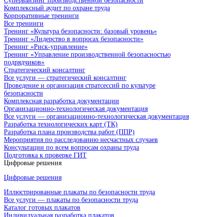
Супервайзинг производственной безопасности
Комплексный аудит по охране труда
Корпоративные тренинги
Все тренинги
Тренинг «Культура безопасности: базовый уровень»
Тренинг «Лидерство в вопросах безопасности»
Тренинг «Риск-управление»
Тренинг «Управление производственной безопасностью
подрядчиков»
Стратегический консалтинг
Все услуги — стратегический консалтинг
Проведение и организация стратсессий по культуре
безопасности
Комплексная разработка документации
Организационно-технологическая документация
Все услуги — организационно-технологическая документация
Разработка технологических карт (ТК)
Разработка плана производства работ (ППР)
Мероприятия по расследованию несчастных случаев
Консультации по всем вопросам охраны труда
Подготовка к проверке ГИТ
Цифровые решения
Цифровые решения
Иллюстрированные плакаты по безопасности труда
Все услуги — плакаты по безопасности труда
Каталог готовых плакатов
Индивидуальная разработка плакатов