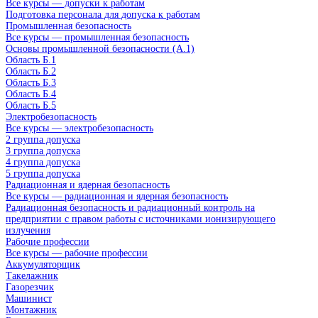
Все курсы — допуски к работам
Подготовка персонала для допуска к работам
Промышленная безопасность
Все курсы — промышленная безопасность
Основы промышленной безопасности (A.1)
Область Б.1
Область Б.2
Область Б.3
Область Б.4
Область Б.5
Электробезопасность
Все курсы — электробезопасность
2 группа допуска
3 группа допуска
4 группа допуска
5 группа допуска
Радиационная и ядерная безопасность
Все курсы — радиационная и ядерная безопасность
Радиационная безопасность и радиационный контроль на
предприятии с правом работы с источниками ионизирующего
излучения
Рабочие профессии
Все курсы — рабочие профессии
Аккумуляторщик
Такелажник
Газорезчик
Машинист
Монтажник