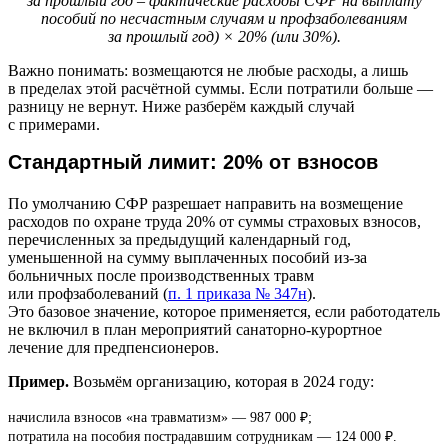
за прошлый год – фактические расходы СФР на выплату
пособий по несчастным случаям и профзаболеваниям
за прошлый год) × 20% (или 30%).
Важно понимать: возмещаются не любые расходы, а лишь
в пределах этой расчётной суммы. Если потратили больше —
разницу не вернут. Ниже разберём каждый случай
с примерами.
Стандартный лимит: 20% от взносов
По умолчанию СФР разрешает направить на возмещение
расходов по охране труда 20% от суммы страховых взносов,
перечисленных за предыдущий календарный год,
уменьшенной на сумму выплаченных пособий из-за
больничных после производственных травм
или профзаболеваний (
п. 1 приказа № 347н
).
Это базовое значение, которое применяется, если работодатель
не включил в план мероприятий санаторно-курортное
лечение для предпенсионеров.
Пример.
Возьмём организацию, которая в 2024 году:
начислила взносов «на травматизм» — 987 000 ₽;
потратила на пособия пострадавшим сотрудникам — 124 000 ₽.