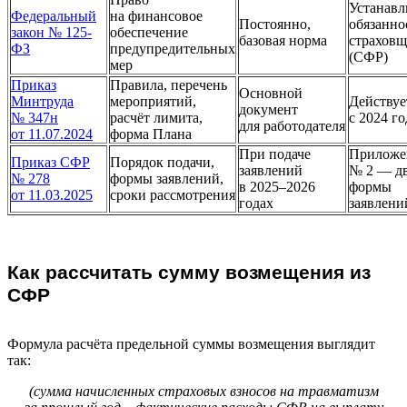
Устанавл
Федеральный
на финансовое
Постоянно,
обязанно
закон № 125-
обеспечение
базовая норма
страховщ
ФЗ
предупредительных
(СФР)
мер
Приказ
Правила, перечень
Основной
Минтруда
мероприятий,
Действуе
документ
№ 347н
расчёт лимита,
с 2024 го
для работодателя
от 11.07.2024
форма Плана
При подаче
Приложе
Приказ СФР
Порядок подачи,
заявлений
№ 2 — д
№ 278
формы заявлений,
в 2025–2026
формы
от 11.03.2025
сроки рассмотрения
годах
заявлени
Как рассчитать сумму возмещения из
СФР
Формула расчёта предельной суммы возмещения выглядит
так:
(сумма начисленных страховых взносов на травматизм