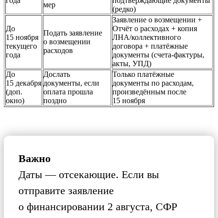
года
подтверждающие документы
мер
(редко)
Заявление о возмещении +
До
Отчёт о расходах + копия
Подать заявление
15 ноября
ЛНА/коллективного
о возмещении
текущего
договора + платёжные
расходов
года
документы (счета-фактуры,
акты, УПД)
До
Дослать
Только платёжные
15 декабря
документы, если
документы по расходам,
(доп.
оплата прошла
произведённым после
окно)
поздно
15 ноября
Важно
Даты — отсекающие. Если вы
отправите заявление
о финансировании 2 августа, СФР