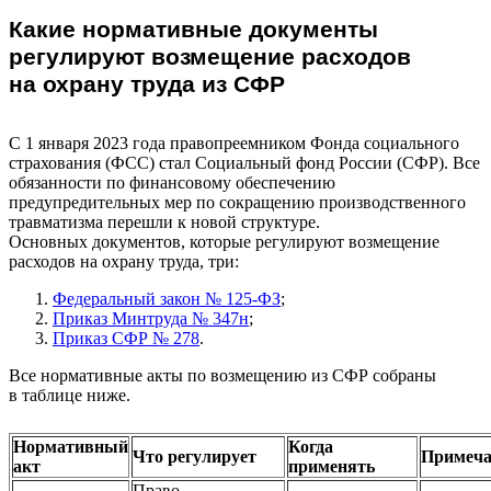
Какие нормативные документы
регулируют возмещение расходов
на охрану труда из СФР
С 1 января 2023 года правопреемником Фонда социального
страхования (ФСС) стал Социальный фонд России (СФР). Все
обязанности по финансовому обеспечению
предупредительных мер по сокращению производственного
травматизма перешли к новой структуре.
Основных документов, которые регулируют возмещение
расходов на охрану труда, три:
Федеральный закон № 125-ФЗ
;
Приказ Минтруда № 347н
;
Приказ СФР № 278
.
Все нормативные акты по возмещению из СФР собраны
в таблице ниже.
Нормативный
Когда
Что регулирует
Примеча
акт
применять
Право