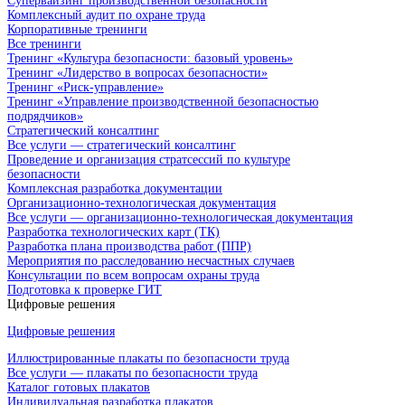
Супервайзинг производственной безопасности
Комплексный аудит по охране труда
Корпоративные тренинги
Все тренинги
Тренинг «Культура безопасности: базовый уровень»
Тренинг «Лидерство в вопросах безопасности»
Тренинг «Риск-управление»
Тренинг «Управление производственной безопасностью
подрядчиков»
Стратегический консалтинг
Все услуги — стратегический консалтинг
Проведение и организация стратсессий по культуре
безопасности
Комплексная разработка документации
Организационно-технологическая документация
Все услуги — организационно-технологическая документация
Разработка технологических карт (ТК)
Разработка плана производства работ (ППР)
Мероприятия по расследованию несчастных случаев
Консультации по всем вопросам охраны труда
Подготовка к проверке ГИТ
Цифровые решения
Цифровые решения
Иллюстрированные плакаты по безопасности труда
Все услуги — плакаты по безопасности труда
Каталог готовых плакатов
Индивидуальная разработка плакатов