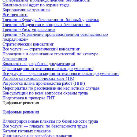
Супервайзинг производственной безопасности
Комплексный аудит по охране труда
Корпоративные тренинги
Все тренинги
Тренинг «Культура безопасности: базовый уровень»
Тренинг «Лидерство в вопросах безопасности»
Тренинг «Риск-управление»
Тренинг «Управление производственной безопасностью
подрядчиков»
Стратегический консалтинг
Все услуги — стратегический консалтинг
Проведение и организация стратсессий по культуре
безопасности
Комплексная разработка документации
Организационно-технологическая документация
Все услуги — организационно-технологическая документация
Разработка технологических карт (ТК)
Разработка плана производства работ (ППР)
Мероприятия по расследованию несчастных случаев
Консультации по всем вопросам охраны труда
Подготовка к проверке ГИТ
Цифровые решения
Цифровые решения
Иллюстрированные плакаты по безопасности труда
Все услуги — плакаты по безопасности труда
Каталог готовых плакатов
Индивидуальная разработка плакатов