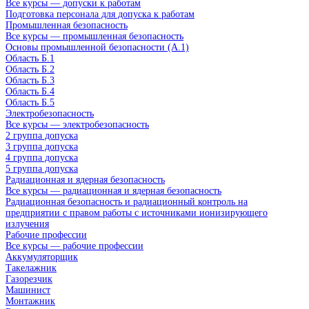
Все курсы — допуски к работам
Подготовка персонала для допуска к работам
Промышленная безопасность
Все курсы — промышленная безопасность
Основы промышленной безопасности (A.1)
Область Б.1
Область Б.2
Область Б.3
Область Б.4
Область Б.5
Электробезопасность
Все курсы — электробезопасность
2 группа допуска
3 группа допуска
4 группа допуска
5 группа допуска
Радиационная и ядерная безопасность
Все курсы — радиационная и ядерная безопасность
Радиационная безопасность и радиационный контроль на
предприятии с правом работы с источниками ионизирующего
излучения
Рабочие профессии
Все курсы — рабочие профессии
Аккумуляторщик
Такелажник
Газорезчик
Машинист
Монтажник