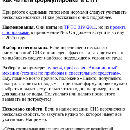
Как читать формулировки в ЕТН
При работе с едиными типовыми нормами следует учитывать
несколько нюансов. Ниже рассказали о них подробнее.
Наименования.
Они взяты из
ТР ТС 019 /2011
, но из
проекта
с поправками
в приложение №5. Он должен вступить в силу
в 2025 году.
Выбор из нескольких.
Если перечислено несколько
наименований СИЗ и приведена фраза «…для защиты от…»,
то выбирать следует наиболее подходящее к условиям труда.
Разберём на примере:
пункт 4, профессия «Авиационный
механик (техник) по приборам и спасательным средствам»
.
Ему, помимо всего прочего, положено «Пальто, полупальто,
плащ для защиты от воды» — при такой формулировке нужно
выбрать и выдать ему только что-то одно, например, плащ
для защиты от воды. Полупальто или пальто после этого
выдавать не потребуется.
Несколько свойств.
Если в наименовании СИЗ перечислено
несколько свойств, то закупать нужно то, которое имеет все
указанные. Например:
«Обувь специальная для защиты от механических воздействий