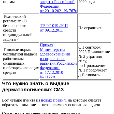
нормы
защиты Российской
2029 года
Федерации
от 29.10.2021 № 767н
Технический
регламент «О
безопасности
ТР ТС 019 /2011
Не ограничен
средств
от 09.12.2011
индивидуальной
защиты»
Приказ
С 1 сентября
Типовые нормы
Министерства
2023 Приложение
бесплатной выдачи
здравоохранения
№ 2 утратило
работникам
и социального
силу,
смывающих
развития Российской
но Приложение
и обезвреживающих
Федерации
№ 1 продолжает
средств
от 17.12.2010
действовать
№ 1122н
Что нужно знать о выдаче
дерматологических СИЗ
Вот четыре пункта из
новых правил
, на которые следует
обратить внимание — независимо от основания выдачи.
Средства от микроорганизмов, насекомых