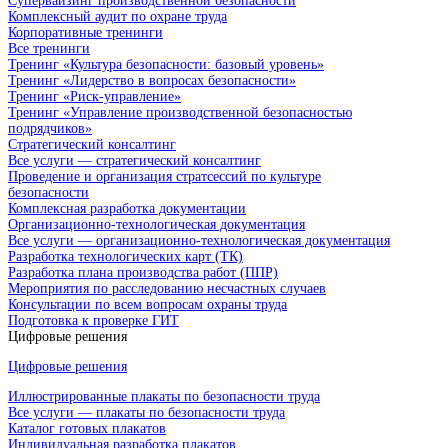
Супервайзинг производственной безопасности
Комплексный аудит по охране труда
Корпоративные тренинги
Все тренинги
Тренинг «Культура безопасности: базовый уровень»
Тренинг «Лидерство в вопросах безопасности»
Тренинг «Риск-управление»
Тренинг «Управление производственной безопасностью
подрядчиков»
Стратегический консалтинг
Все услуги — стратегический консалтинг
Проведение и организация стратсессий по культуре
безопасности
Комплексная разработка документации
Организационно-технологическая документация
Все услуги — организационно-технологическая документация
Разработка технологических карт (ТК)
Разработка плана производства работ (ППР)
Мероприятия по расследованию несчастных случаев
Консультации по всем вопросам охраны труда
Подготовка к проверке ГИТ
Цифровые решения
Цифровые решения
Иллюстрированные плакаты по безопасности труда
Все услуги — плакаты по безопасности труда
Каталог готовых плакатов
Индивидуальная разработка плакатов