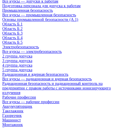
Все курсы — допуски к работам
Подготовка персонала для допуска к работам
Промышленная безопасность
Все курсы — промышленная безопасность
Основы промышленной безопасности (A.1)
Область Б.1
Область Б.2
Область Б.3
Область Б.4
Область Б.5
Электробезопасность
Все курсы — электробезопасность
2 группа допуска
3 группа допуска
4 группа допуска
5 группа допуска
Радиационная и ядерная безопасность
Все курсы — радиационная и ядерная безопасность
Радиационная безопасность и радиационный контроль на
предприятии с правом работы с источниками ионизирующего
излучения
Рабочие профессии
Все курсы — рабочие профессии
Аккумуляторщик
Такелажник
Газорезчик
Машинист
Монтажник