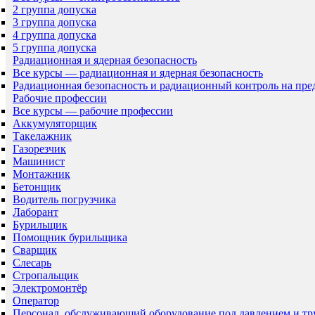
2 группа допуска
3 группа допуска
4 группа допуска
5 группа допуска
Радиационная и ядерная безопасность
Все курсы — радиационная и ядерная безопасность
Радиационная безопасность и радиационный контроль на пр
Рабочие профессии
Все курсы — рабочие профессии
Аккумуляторщик
Такелажник
Газорезчик
Машинист
Монтажник
Бетонщик
Водитель погрузчика
Лаборант
Бурильщик
Помощник бурильщика
Сварщик
Слесарь
Стропальщик
Электромонтёр
Оператор
Персонал, обслуживающий оборудование под давлением и т