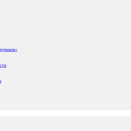
ядчиков»
сти
я