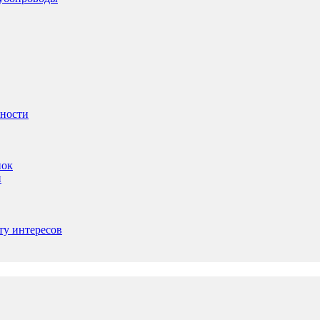
ьности
пок
и
ту интересов