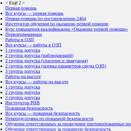
<
Ещё 2
>
Первая помощь
Все курсы — первая помощь
Первая помощь по постановлению 2464
Инструктор обучения по оказанию первой помощи
Курс повышения квалификации «Оказание первой помощи»
Первопомощники
Работы в ОЗП
Все курсы — работы в ОЗП
1 группа допуска
2 группа допуска (наблюдающий)
2 группа допуска (спасение и эвакуация)
2 группа допуска (оценка параметров среды ОЗП)
3 группа допуска
Работы на высоте
Все курсы — работы на высоте
1 группа допуска
2 группа допуска
3 группа допуска
Инструктор РНВ
Пожарная безопасность
Все курсы — пожарная безопасность
Переподготовка по пожарной безопасности
Обучение ответственных за проведение противопожарных ин
Обучение ответственных за пожарную безопасность